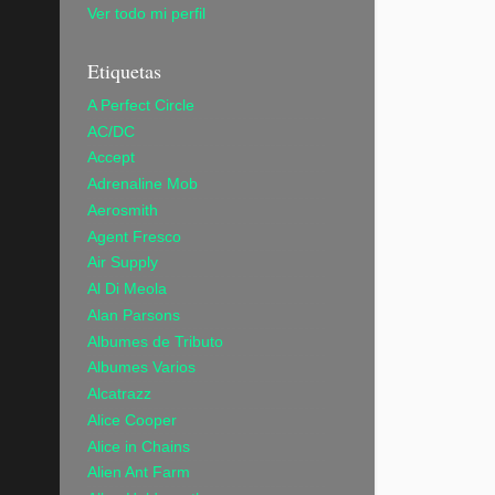
Ver todo mi perfil
Etiquetas
A Perfect Circle
AC/DC
Accept
Adrenaline Mob
Aerosmith
Agent Fresco
Air Supply
Al Di Meola
Alan Parsons
Albumes de Tributo
Albumes Varios
Alcatrazz
Alice Cooper
Alice in Chains
Alien Ant Farm