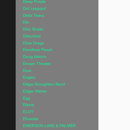
Deep Purple
Def Leppard
Delta Twins
Dio
Dire Straits
Disturbed
Dixie Dregs
Dorothee Pesch
Doug Aldrich
Dream Theater
Dust
Eagles
Edgar Broughton Band
Edgar Winter
Egg
Eleine
ELOY
Eluveitie
EMERSON LAKE & PALMER