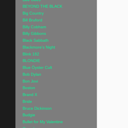
BEYOND THE BLACK
Big Country
Bill Bruford
Billy Cobham
Billy Gibbons
Black Sabbath
Blackmore's Night
Blink 182
BLONDIE
Blue Öyster Cult
Bob Dylan
Bon Jovi
Boston
Brand X
Bride
Bruce Dickinson
Budgie
Bullet for My Valentine