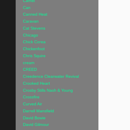
Camel
Can
Canned Heat
Caravan
Cat Stevens
Chicago
Chick Corea
Chickenfoot
Chris Squire
cream
CREED
Creedence Clearwater Revival
Crooked Heart
Crosby Stills Nash & Young
Crossfire
Curved Air
Darrell Mansfield
David Bowie
David Gilmour