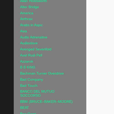
Allan Holdsworth
Alter Bridge
America
Anthrax
Arabs in Aspic
Asia
Audio Adrenaline
Audioslave
Avenged Sevenfold
Axel Rudi Pell
Azzarok
B B KING
Bachman Turner Overdrive
Bad Company
Bad Touch
BANCO DEL MUTUO
SOCCORSO
BBM (BRUCE–BAKER–MOORE)
BEAT
Bee Gees