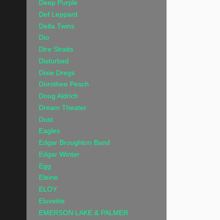
Deep Purple
Def Leppard
Delta Twins
Dio
Dire Straits
Disturbed
Dixie Dregs
Dorothee Pesch
Doug Aldrich
Dream Theater
Dust
Eagles
Edgar Broughton Band
Edgar Winter
Egg
Eleine
ELOY
Eluveitie
EMERSON LAKE & PALMER