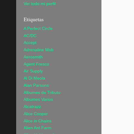
Ver todo mi perfil
Etiquetas
A Perfect Circle
AC/DC
Accept
Adrenaline Mob
Aerosmith
Agent Fresco
Air Supply
Al Di Meola
Alan Parsons
Albumes de Tributo
Albumes Varios
Alcatrazz
Alice Cooper
Alice in Chains
Alien Ant Farm