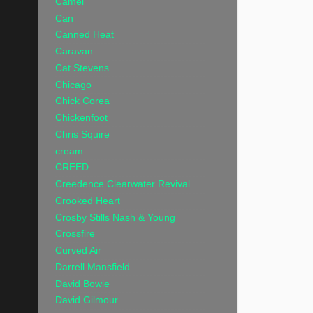
Camel
Can
Canned Heat
Caravan
Cat Stevens
Chicago
Chick Corea
Chickenfoot
Chris Squire
cream
CREED
Creedence Clearwater Revival
Crooked Heart
Crosby Stills Nash & Young
Crossfire
Curved Air
Darrell Mansfield
David Bowie
David Gilmour