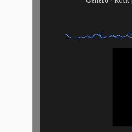
Genero -
Rock 