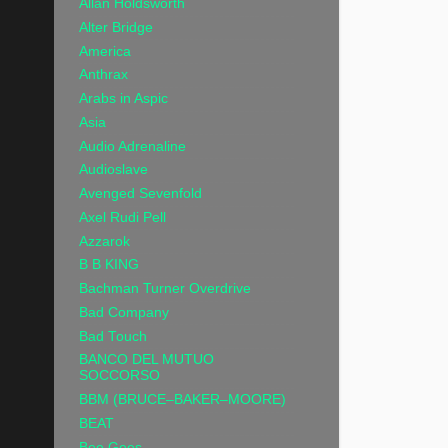
Allan Holdsworth
Alter Bridge
America
Anthrax
Arabs in Aspic
Asia
Audio Adrenaline
Audioslave
Avenged Sevenfold
Axel Rudi Pell
Azzarok
B B KING
Bachman Turner Overdrive
Bad Company
Bad Touch
BANCO DEL MUTUO
SOCCORSO
BBM (BRUCE–BAKER–MOORE)
BEAT
Bee Gees